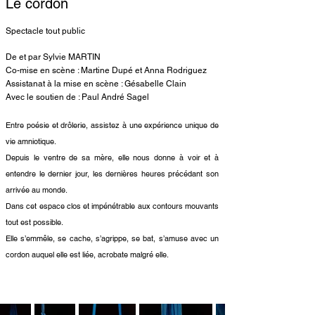
Le cordon
Spectacle tout public
De et par Sylvie M
AR
TIN
Co-mise en scène : Martine Dupé et Anna Rodriguez
Assistanat à la mise en scène : Gésabelle Clain
Avec le soutien de : Paul André Sagel
Entre poésie et drôlerie, assistez à une expérience unique de
vie amniotique.
Depuis le ventre de sa mère, elle nous donne à voir et à
entendre le dernier jour, les dernières heures précédant son
arrivée au monde.
Dans cet espace clos et impénétrable aux contours mouvants
tout est possible.
Elle s’emmêle, se cache, s’agrippe, se bat, s’amuse avec un
cordon auquel elle est liée, acrobate malgré elle.