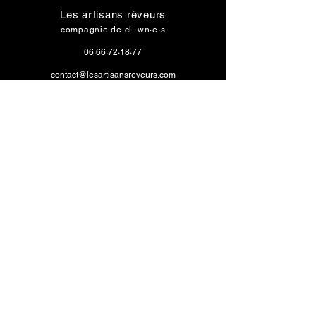
Les artisans rêveurs
compagnie de cl
o
wn·e·s
06·66·72·18·77
contact@lesartisansreveurs.com
Maison des associations Francis-Bloch
15 rue de la sablière
85200 Fontenay-le-Comte
Suivez notre actualité
Abonnez-vous à notre newsletter
Prénom
Nom
E-mail