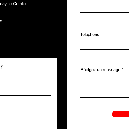
nay-le-Comte
é
Téléphone
r
Rédigez un message