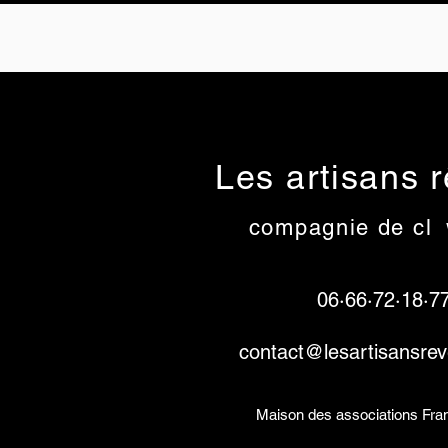
Les artisans 
compagnie de cl
o
06·66·72·18·7
contact@lesartisansre
Maison des associations Fra