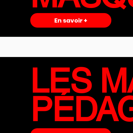
En savoir +
LES M
PÉDA