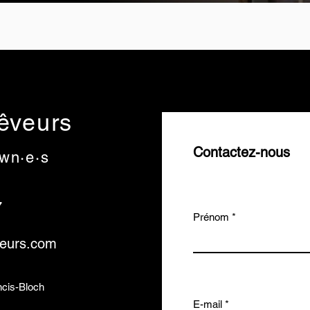
rêveurs
Contactez-nous
wn·e·s
7
Prénom
veurs.com
ncis-Bloch
E-mail