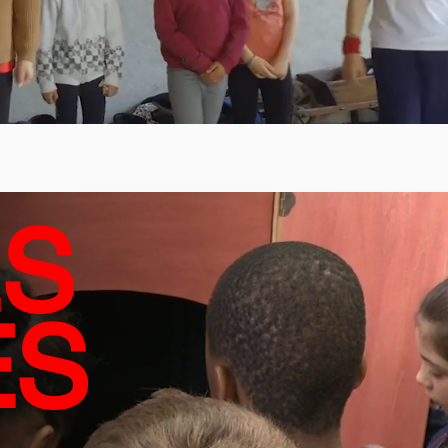
ES
ES