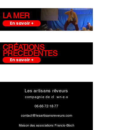
LA MER
En savoir +
CRÉATIONS
PRÉCÉDENTES
En savoir +
Les artisans rêveurs
compagnie de cl
o
wn·e·s
06·66·72·18·77
contact@lesartisansreveurs.com
Maison des associations Francis-Bloch