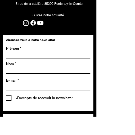
15 rue de la sablière
85200 Fontenay-le-Comte
Suivez notre actualité
Abonnez-vous à notre newsletter
Prénom
Nom
E-mail
J’accepte de recevoir la newsletter
Contactez-nous
Prénom