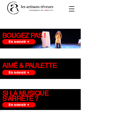
BOUGEZ PAS !
En savoir +
AIMÉ & PAULETTE
En savoir +
SI LA MUSIQUE
S'ARRÊTE ?
En savoir +