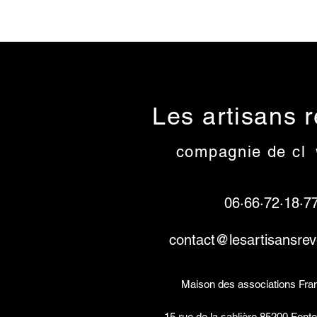
Les artisans 
compagnie de cl
o
06·66·72·18·7
contact@lesartisansre
Maison des associations Fra
15 rue de la sablière
85200 Fonte