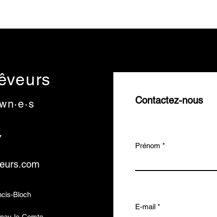
rêveurs
Contactez-nous
wn·e·s
7
Prénom
veurs.com
ncis-Bloch
E-mail
nay-le-Comte