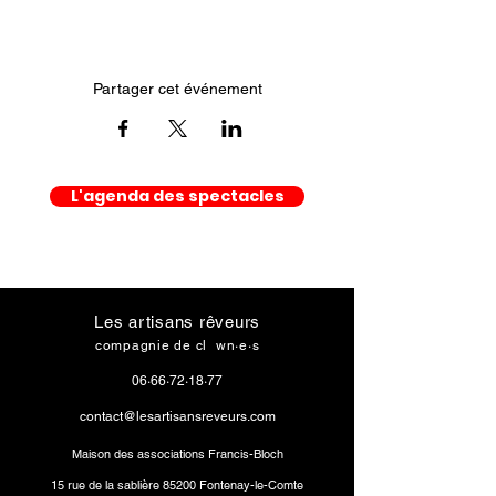
Partager cet événement
L'agenda des spectacles
Les artisans rêveurs
compagnie de cl
o
wn·e·s
06·66·72·18·77
contact@lesartisansreveurs.com
Maison des associations Francis-Bloch
15 rue de la sablière
85200 Fontenay-le-Comte