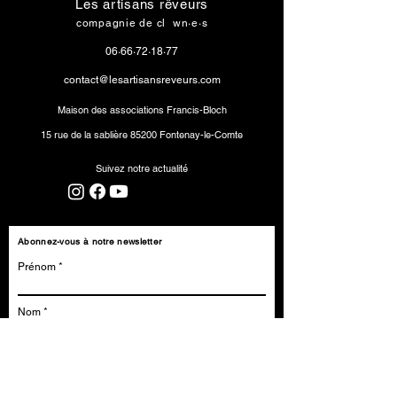
Les artisans rêveurs
compagnie de cl
o
wn·e·s
06·66·72·18·77
contact@lesartisansreveurs.com
Maison des associations Francis-Bloch
15 rue de la sablière
85200 Fontenay-le-Comte
Suivez notre actualité
Abonnez-vous à notre newsletter
Prénom
Nom
E-mail